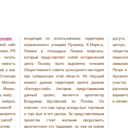
окнами
концепции по использованию территории
досуга, а также культурно-познавательные
вой сайт
ограниченного улицами Пушкина, К.Маркса,
центры. Местом размещения данного
гонял, PR
Ленина и площадью Ленина квартала,
общественно-торгового комплекса станет
- читать
который представляет собой исторический
пересечение торговых пешеходных улиц,
 новость
центр Пскова, было выражено членами
замыкающихся двумя храмами: церковью
ам у вас
Общественного совета культурного наследия
Петра и Павла с Буя, Михаила и Гавриила
 Отличная
при губернаторе этой области. На текущий
Архангела. В планах значится сохранение
е Мильён
момент данная территория занята рынком
участка крепостной стены, найденного при
ь Жизнь-
«Белорусский». Автором, представившим
раскопках, сделав его доступным. Итоговым
ть жабу…
данный проект, является архитектор
вариантом автор видит органично вписанный
абрать
Владимир Шулявский из Пскова. Он
в облике
samoff :
пояснил, что сам город всегда был торговым
ановятся
и торг был в его центре. За представляемым
samoff :
проектом стоит желание продолжить
рочим -
архитектурно эту традицию, но уже на новом