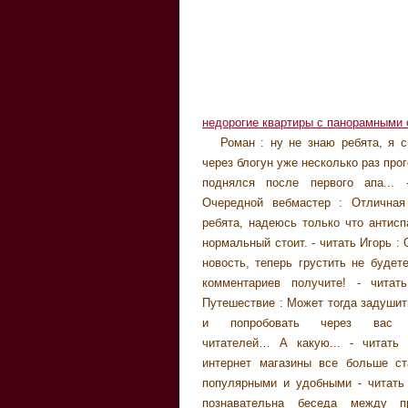
недорогие квартиры с панорамными 
Роман : ну не знаю ребята, я с
через блогун уже несколько раз про
поднялся после первого апа... 
Очередной вебмастер : Отличная
ребята, надеюсь только что антисп
нормальный стоит. - читать Игорь :
новость, теперь грустить не будет
комментариев получите! - читат
Путешествие : Может тогда задуши
и попробовать через вас н
читателей… А какую... - читать 
интернет магазины все больше ст
популярными и удобными - читать 
познавательна беседа между п