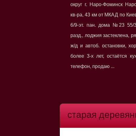
округ г. Наро-Фоминск Нар
кв-ра, 43 км от МКАД по Киев
6/9-эт. пан. дома №23 55/36
разд., лоджия застеклена, ря
ж/д и автоб. остановки, хор
более 3-х лет, остаётся к
телефон, продаю ...
старая деревян