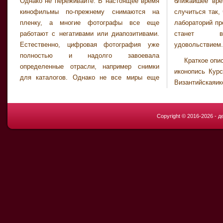
Однако не переживайте. В настоящее время
ближайшее время. Хотя в будущем может
кинофильмы по-прежнему снимаются на
случиться так, что в связи с исчезновением
пленку, а многие фотографы все еще
лабораторий проявки пленочная фотография
работают с негативами или диапозитивами.
станет весьма дорогостоящим
Естественно, цифровая фотография уже
удовольствием.
полностью и надолго завоевала
Краткое опи
определенные отрасли, например снимки
иконопись Курс
для каталогов. Однако не все миры еще
Византийскаяико
Copyright © 2016-2026 - 