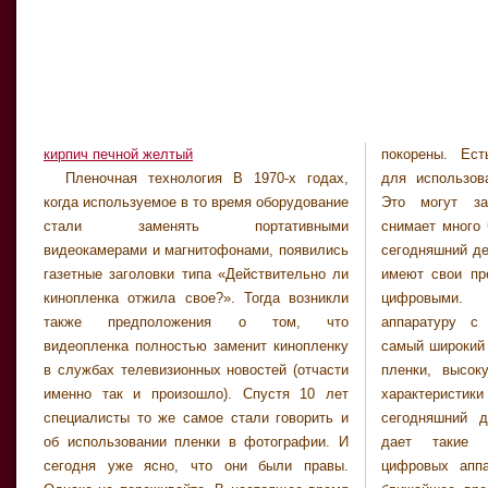
кирпич печной желтый
покорены. Ес
Пленочная технология В 1970-х годах,
для использования пленочных технологий.
когда используемое в то время оборудование
Это могут засвидетельствовать те, кто
стали заменять портативными
снимает много черно-белых фотографий. На
видеокамерами и магнитофонами, появились
сегодняшний день «пленочные» изображения
газетные заголовки типа «Действительно ли
имеют свои преимущества по сравнению с
кинопленка отжила свое?». Тогда возникли
цифровыми. Если вы хотите получить
также предположения о том, что
аппаратуру с самой низкой стоимостью,
видеопленка полностью заменит кинопленку
самый широкий диапазон скорости движения
в службах телевизионных новостей (отчасти
пленки, высокую светочувствительность и
именно так и произошло). Спустя 10 лет
характеристики зернистости, то на
специалисты то же самое стали говорить и
сегодняшний день пленочная фотография
об использовании пленки в фотографии. И
дает такие возможности, которых от
сегодня уже ясно, что они были правы.
цифровых аппаратов не стоит ожидать в